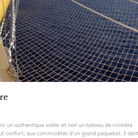
ère
r un authentique voilier et non un bateau de croisière
out confort, aux commodités d’un grand paquebot. Il abri