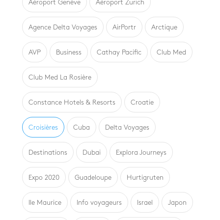
Aéroport Genève
Aéroport Zurich
Agence Delta Voyages
AirPortr
Arctique
AVP
Business
Cathay Pacific
Club Med
Club Med La Rosière
Constance Hotels & Resorts
Croatie
Croisières
Cuba
Delta Voyages
Destinations
Dubai
Explora Journeys
Expo 2020
Guadeloupe
Hurtigruten
Ile Maurice
Info voyageurs
Israel
Japon