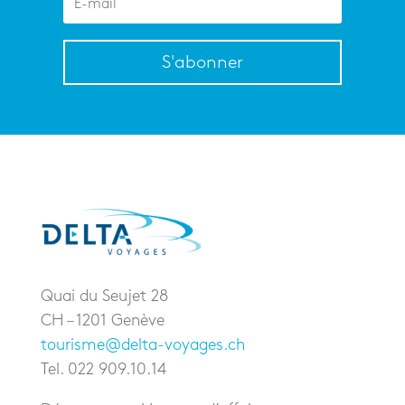
S'abonner
Quai du Seujet 28
CH – 1201 Genève
tourisme@delta-voyages.ch
Tel. 022 909.10.14