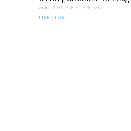
21 Juil, 2023
|
AirPortr
,
AVP
,
Swiss
LIRE PLUS