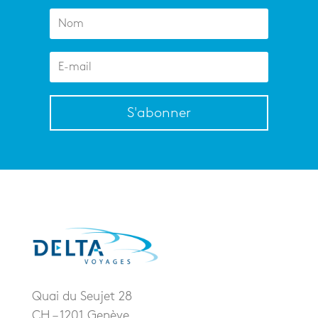
S'abonner
Quai du Seujet 28
CH – 1201 Genève