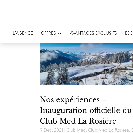
L’AGENCE
OFFRES
AVANTAGES EXCLUSIFS
ESC
Nos expériences –
Inauguration officielle du
Club Med La Rosière
9 Déc, 2021
|
Club Med
,
Club Med La Rosière
,