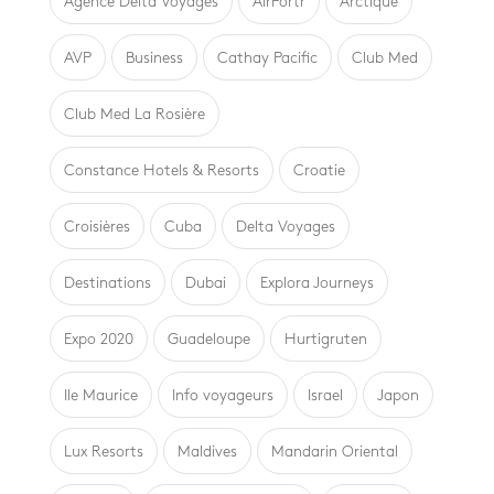
Agence Delta Voyages
AirPortr
Arctique
AVP
Business
Cathay Pacific
Club Med
Club Med La Rosière
Constance Hotels & Resorts
Croatie
Croisières
Cuba
Delta Voyages
Destinations
Dubai
Explora Journeys
Expo 2020
Guadeloupe
Hurtigruten
Ile Maurice
Info voyageurs
Israel
Japon
Lux Resorts
Maldives
Mandarin Oriental