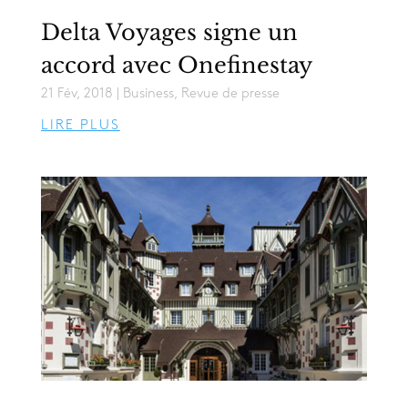
Delta Voyages signe un
accord avec Onefinestay
21 Fév, 2018
|
Business
,
Revue de presse
LIRE PLUS