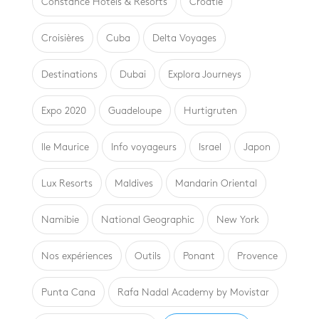
Constance Hotels & Resorts
Croatie
Croisières
Cuba
Delta Voyages
Destinations
Dubai
Explora Journeys
Expo 2020
Guadeloupe
Hurtigruten
Ile Maurice
Info voyageurs
Israel
Japon
Lux Resorts
Maldives
Mandarin Oriental
Namibie
National Geographic
New York
Nos expériences
Outils
Ponant
Provence
Punta Cana
Rafa Nadal Academy by Movistar