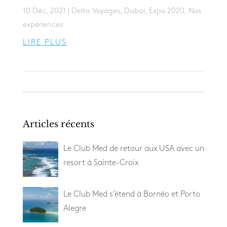
10 Déc, 2021
|
Delta Voyages
,
Dubai
,
Expo 2020
,
Nos
expériences
LIRE PLUS
Articles récents
Le Club Med de retour aux USA avec un
resort à Sainte-Croix
Le Club Med s’étend à Bornéo et Porto
Alegre