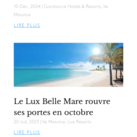
10 Déc, 2024
|
Constance Hotels & Resorts
,
Ile
Maurice
LIRE PLUS
Le Lux Belle Mare rouvre
ses portes en octobre
20 Juil, 2023
|
Ile Maurice
,
Lux Resorts
LIRE PLUS