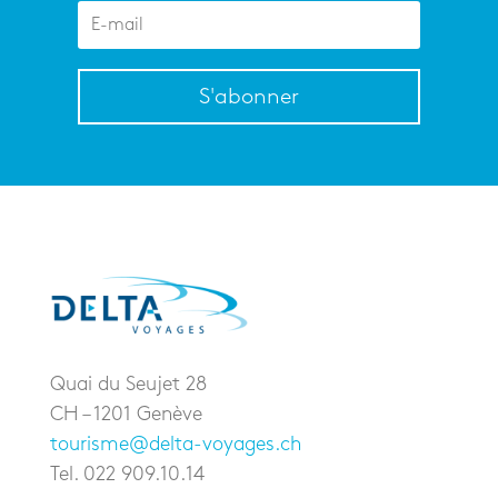
S'abonner
Quai du Seujet 28
CH – 1201 Genève
tourisme@delta-voyages.ch
Tel. 022 909.10.14