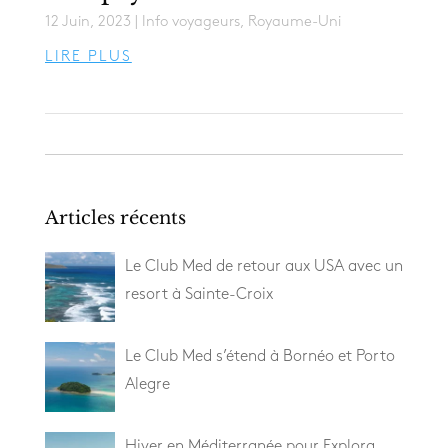
12 Juin, 2023
|
Info voyageurs
,
Royaume-Uni
LIRE PLUS
Articles récents
Le Club Med de retour aux USA avec un
resort à Sainte-Croix
Le Club Med s’étend à Bornéo et Porto
Alegre
Hiver en Méditerranée pour Explora