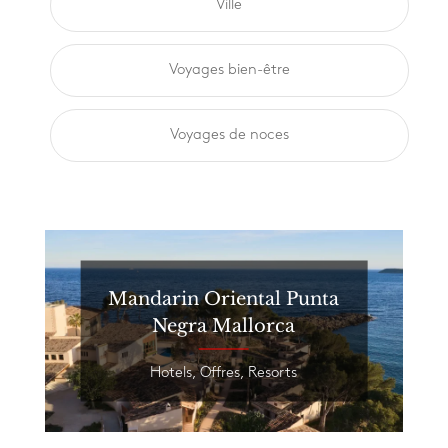
Ville
Voyages bien-être
Voyages de noces
Mandarin Oriental Punta
Negra Mallorca
Hotels
,
Offres
,
Resorts