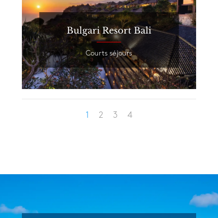
Bulgari Resort Bali
Courts séjours
1
2
3
4