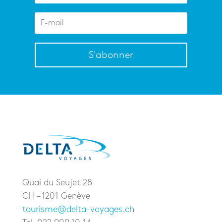
S'abonner
Quai du Seujet 28
CH – 1201 Genève
tourisme@delta-voyages.ch