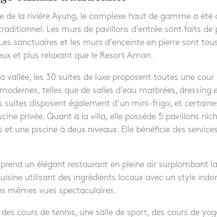
e de la rivière Ayung, le complexe haut de gamme a été 
traditionnel. Les murs de pavillons d’entrée sont faits de p
Les sanctuaires et les murs d’enceinte en pierre sont tous d
eux et plus relaxant que le Resort Aman.
a vallée, les 30 suites de luxe proposent toutes une cour 
ernes, telles que de salles d’eau marbrées, dressing et
s suites disposent également d’un mini-frigo, et certaines
ne privée. Quant à la villa, elle possède 5 pavillons nich
 et une piscine à deux niveaux. Elle bénéficie des servic
rend un élégant restaurant en pleine air surplombant la 
cuisine utilisant des ingrédients locaux avec un style indon
les mêmes vues spectaculaires.
 des cours de tennis, une salle de sport, des cours de yog