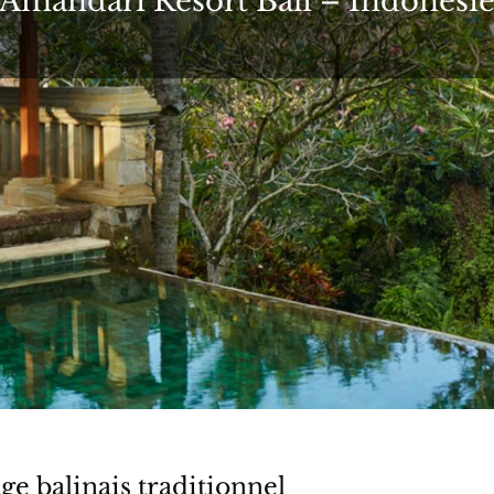
Amandari Resort Bali – Indonési
age balinais traditionnel