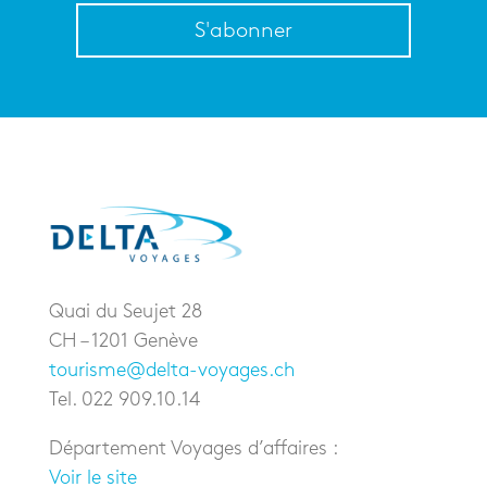
S'abonner
Quai du Seujet 28
CH – 1201 Genève
tourisme@delta-voyages.ch
Tel. 022 909.10.14
Département Voyages d’affaires :
Voir le site