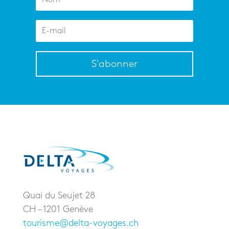
S'abonner
Quai du Seujet 28
CH – 1201 Genève
tourisme@delta-voyages.ch