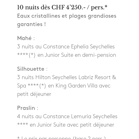
10 nuits dès CHF 4’250.- / pers.*
Eaux cristallines et plages grandioses
garanties !
Mahé
:
3 nuits au Constance Ephelia Seychelles
****(*) en Junior Suite en demi-pension
Silhouette
:
3 nuits Hilton Seychelles Labriz Resort &
Spa ****(*) en King Garden Villa avec
petit déjeuner
Praslin
:
4 nuits au Constance Lemuria Seychelles
**** en Junior Suite avec petit déjeuner
* Le prix par personne (base 2 pers.)