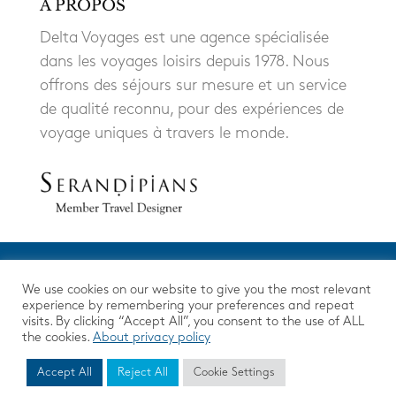
À PROPOS
Delta Voyages est une agence spécialisée
dans les voyages loisirs depuis 1978. Nous
offrons des séjours sur mesure et un service
de qualité reconnu, pour des expériences de
voyage uniques à travers le monde.
We use cookies on our website to give you the most relevant
experience by remembering your preferences and repeat
visits. By clicking “Accept All”, you consent to the use of ALL
the cookies.
About privacy policy
Mentions Légales
|
Protection des données
© 2026 DELTA VOYAGES. All Rights Reserved.
Accept All
Reject All
Cookie Settings