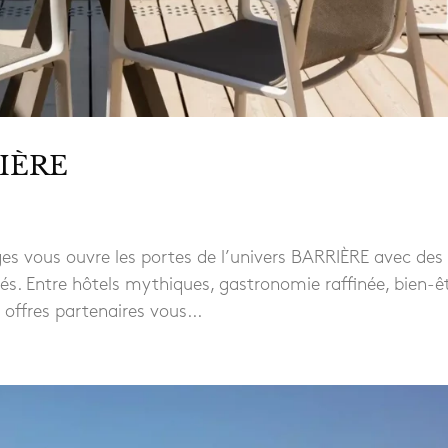
RIÈRE
es vous ouvre les portes de l’univers BARRIÈRE avec des
iés. Entre hôtels mythiques, gastronomie raffinée, bien-êt
offres partenaires vous...