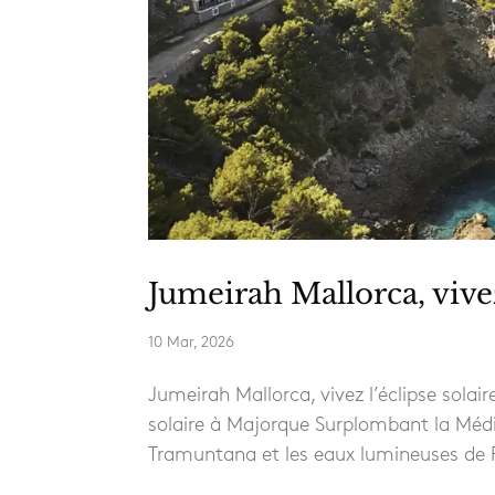
Jumeirah Mallorca, vivez
10 Mar, 2026
Jumeirah Mallorca, vivez l’éclipse solair
solaire à Majorque Surplombant la Médite
Tramuntana et les eaux lumineuses de Po