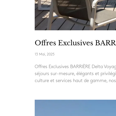
Offres Exclusives BAR
13 Mai, 2025
Offres Exclusives BARRIÈRE Delta Voyag
séjours sur-mesure, élégants et privilég
culture et services haut de gamme, nos 