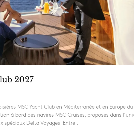
lub 2027
roisières MSC Yacht Club en Méditerranée et en Europe du
ption à bord des navires MSC Cruises, proposés dans l’uni
x spéciaux Delta Voyages. Entre...