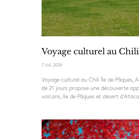
Voyage culturel au Chil
7 Juil, 2026
Voyage culturel au Chili Île de Pâques
de 21 jours propose une découverte appro
volcans, île de Pâques et désert d’Ata