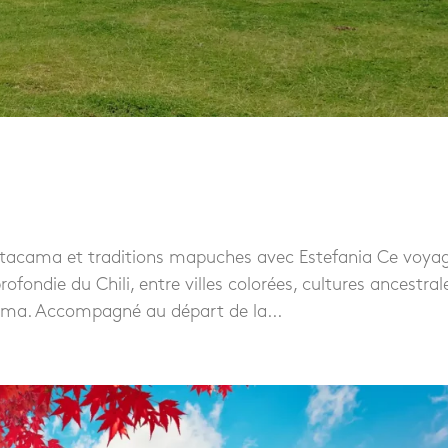
i
, Atacama et traditions mapuches avec Estefania Ce voya
fondie du Chili, entre villes colorées, cultures ancestral
cama. Accompagné au départ de la...