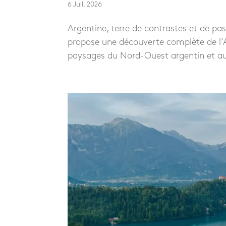
6 Juil, 2026
Argentine, terre de contrastes et de p
propose une découverte complète de l’A
paysages du Nord-Ouest argentin et aux 