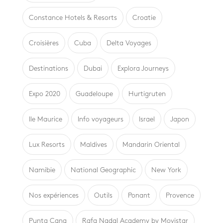
Constance Hotels & Resorts
Croatie
Croisières
Cuba
Delta Voyages
Destinations
Dubai
Explora Journeys
Expo 2020
Guadeloupe
Hurtigruten
Ile Maurice
Info voyageurs
Israel
Japon
Lux Resorts
Maldives
Mandarin Oriental
Namibie
National Geographic
New York
Nos expériences
Outils
Ponant
Provence
Punta Cana
Rafa Nadal Academy by Movistar