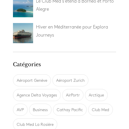
Le Club Med s’étend à Bornéo et Porto
Alegre
Hiver en Méditerranée pour Explora
Journeys
Catégories
Aéroport Genève
Aéroport Zurich
Agence Delta Voyages
AirPortr
Arctique
AVP
Business
Cathay Pacific
Club Med
Club Med La Rosière