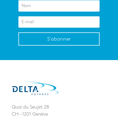
S'abonner
Quai du Seujet 28
CH – 1201 Genève