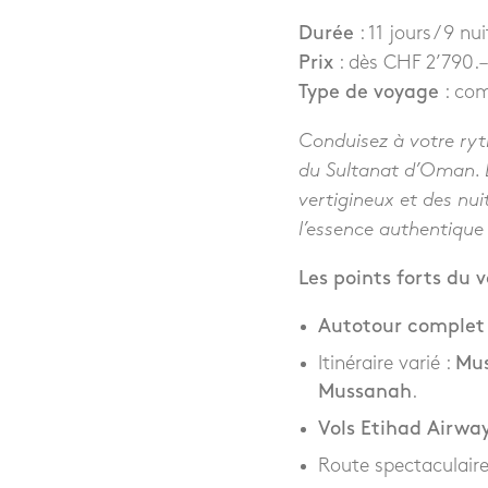
Durée
: 11 jours / 9 nui
Prix
: dès CHF 2’790.–
Type de voyage
: com
Conduisez à votre ryt
du Sultanat d’Oman. De
vertigineux et des nui
l’essence authentiqu
Les points forts du 
Autotour complet
Itinéraire varié :
Mus
Mussanah
.
Vols Etihad Airwa
Route spectaculair