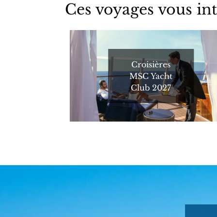
Ces voyages vous int
Croisières
MSC Yacht
Club 2027