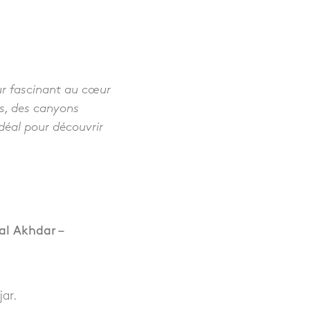
ur fascinant au cœur
és, des canyons
idéal pour découvrir
al Akhdar –
ar.