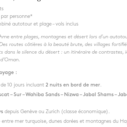
ts
 par personne*
biné autotour et plage – vols inclus
hme entre plages, montagnes et désert lors d’un autoto
s routes côtières à la beauté brute, des villages fortifi
ts dans le silence du désert : un itinéraire de contrastes, 
e d’Oman.
voyage :
de 10 jours incluant
2 nuits en bord de mer
.
cat – Sur – Wahiba Sands – Nizwa – Jabal Shams – Jab
ys
depuis Genève ou Zurich (classe économique).
e entre mer turquoise, dunes dorées et montagnes du Haj