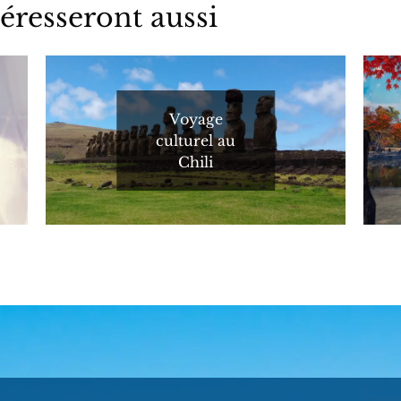
éresseront aussi
Voyage
culturel au
Chili