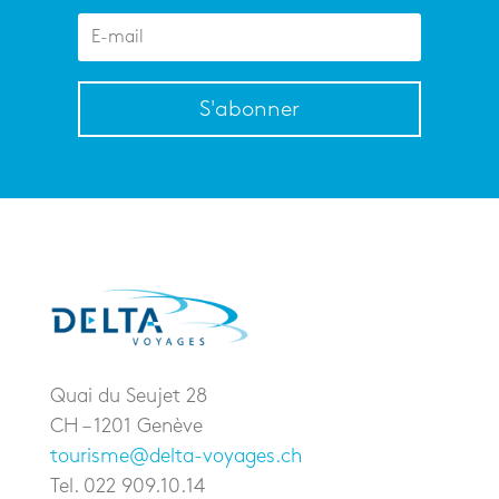
S'abonner
Quai du Seujet 28
CH – 1201 Genève
tourisme@delta-voyages.ch
Tel. 022 909.10.14