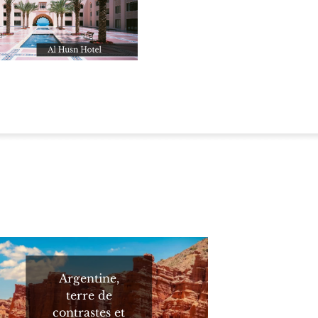
Argentine,
terre de
contrastes et