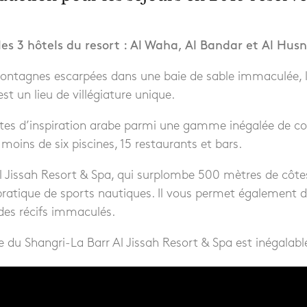
les 3 hôtels du resort : Al Waha, Al Bandar et Al Husn
ntagnes escarpées dans une baie de sable immaculée, l
st un lieu de villégiature unique.
tes d’inspiration arabe parmi une gamme inégalée de 
 moins de six piscines, 15 restaurants et bars.
l Jissah Resort & Spa, qui surplombe 500 mètres de côtes
pratique de sports nautiques. Il vous permet également d’
 des récifs immaculés.
e du Shangri-La Barr Al Jissah Resort & Spa est inégalabl