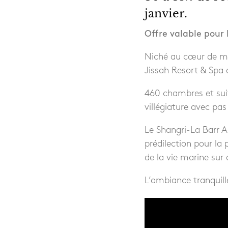
janvier.
Offre valable pour 
Niché au cœur de mo
Jissah Resort & Spa e
460 chambres et sui
villégiature avec pas
Le Shangri-La Barr A
prédilection pour la 
de la vie marine sur
L’ambiance tranquill