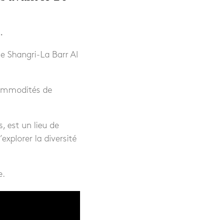
.
e Shangri-La Barr Al
commodités de
, est un lieu de
explorer la diversité
e.