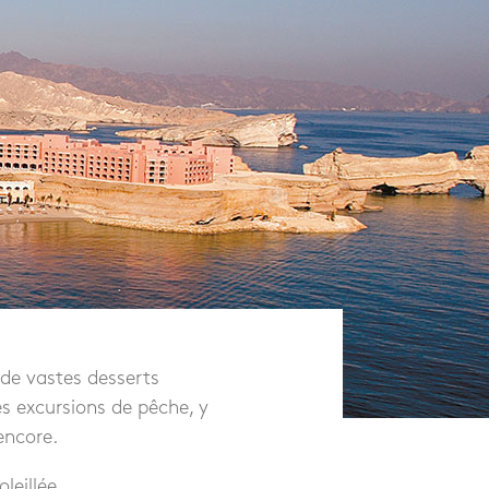
 de vastes desserts
es excursions de pêche, y
encore.
leillée.