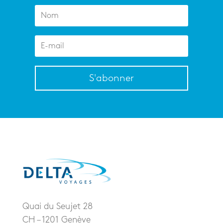
S'abonner
Quai du Seujet 28
CH – 1201 Genève