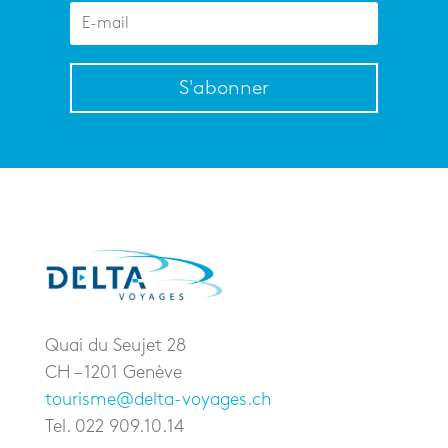
S'abonner
Quai du Seujet 28
CH – 1201 Genève
tourisme@delta-voyages.ch
Tel. 022 909.10.14