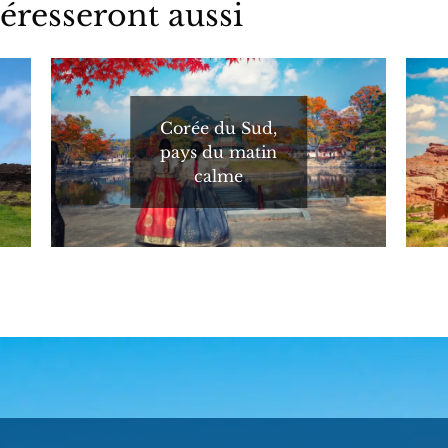
éresseront aussi
Corée du Sud,
pays du matin
calme