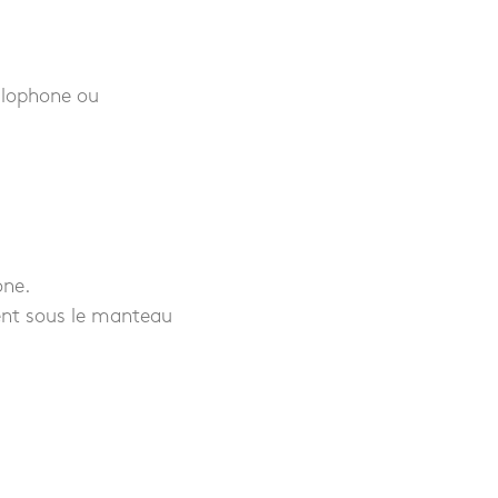
glophone ou
one.
ent sous le manteau