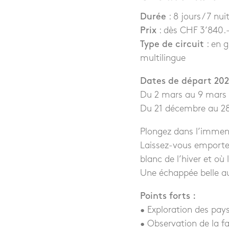
Durée
: 8 jours / 7 nui
Prix
: dès CHF 3’840.-
Type de circuit
: en 
multilingue
Dates de départ 202
Du 2 mars au 9 mars
Du 21 décembre au 2
Plongez dans l’immens
Laissez-vous emporter
blanc de l’hiver et où
Une échappée belle a
Points forts :
• Exploration des pay
• Observation de la f