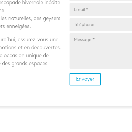
scapade hivernale inédite
ne.
les naturelles, des geysers
êts enneigées.
urd’hui, assurez-vous une
motions et en découvertes.
e occasion unique de
e des grands espaces