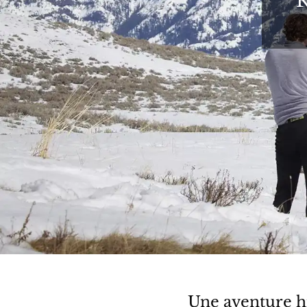
R
Une aventure h