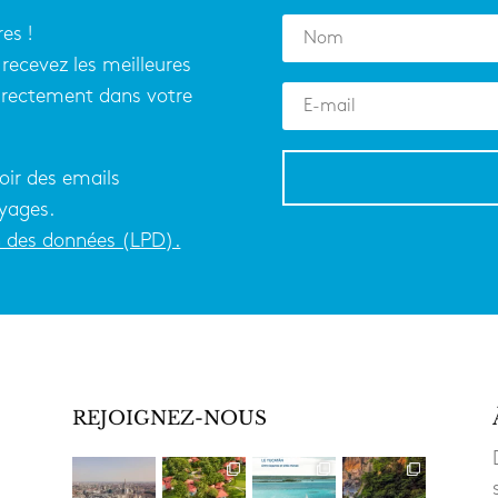
es !
recevez les meilleures
directement dans votre
oir des emails
yages.
on des données (LPD).
REJOIGNEZ-NOUS