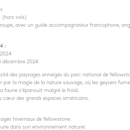
ts
 (hors vols)
groupe, avec un guide accompagnateur francophone, an
4 :
 2024
8 décembre 2024
ité des paysages enneigés du parc national de Yellowst
 par la magie de la nature sauvage, où les geysers fum
 la faune s’épanouit malgré le froid.
u cœur des grands espaces américains.
sages hivernaux de Yellowstone.
aune dans son environnement naturel.