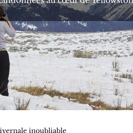
andonnées au cœur de Yellowsto
ivernale inoubliable