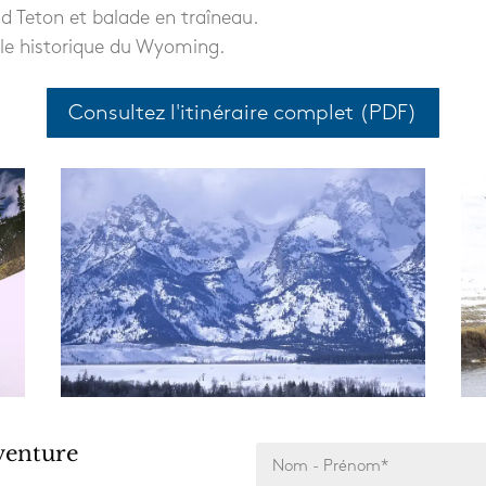
 Teton et balade en traîneau.
ille historique du Wyoming.
Consultez l'itinéraire complet (PDF)
venture