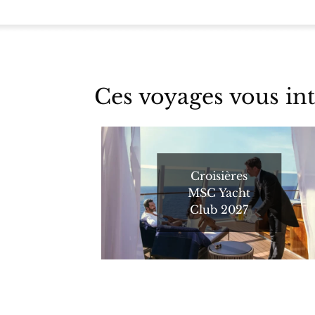
Ces voyages vous int
Croisières
MSC Yacht
Club 2027