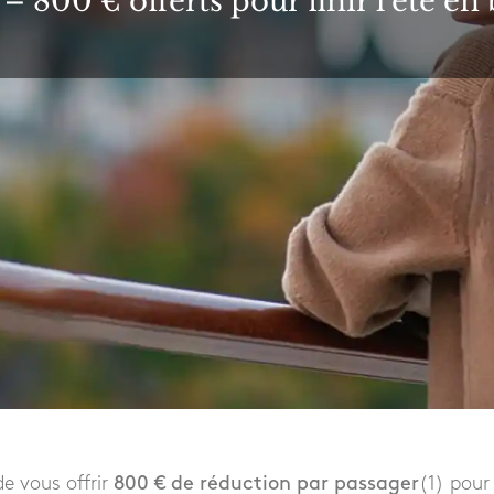
– 800 € offerts pour finir l’été en 
de vous offrir
800 € de réduction par passager
(1) pour