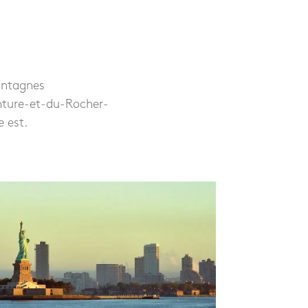
ontagnes
enture-et-du-Rocher-
e est.