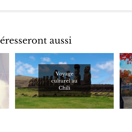
éresseront aussi
Voyage
culturel au
Chili