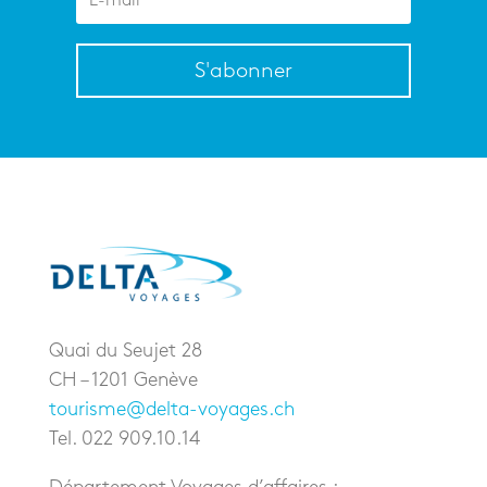
S'abonner
Quai du Seujet 28
CH – 1201 Genève
tourisme@delta-voyages.ch
Tel. 022 909.10.14