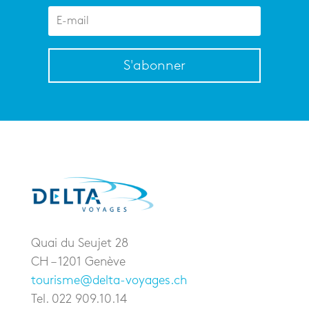
S'abonner
Quai du Seujet 28
CH – 1201 Genève
tourisme@delta-voyages.ch
Tel. 022 909.10.14