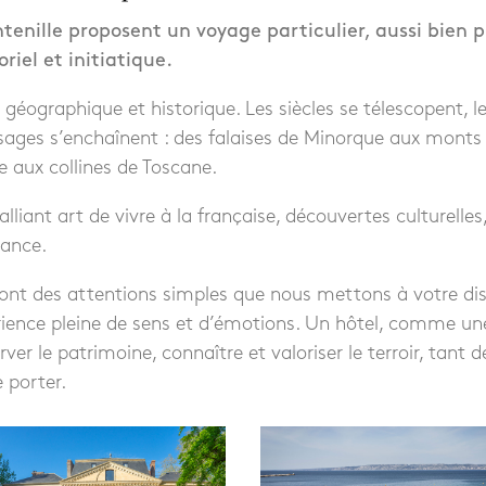
tenille proposent un voyage particulier, aussi bien 
oriel et initiatique.
géographique et historique. Les siècles se télescopent, l
sages s’enchaînent : des falaises de Minorque aux monts
e aux collines de Toscane.
lliant art de vivre à la française, découvertes culturelle
gance.
 sont des attentions simples que nous mettons à votre dis
rience pleine de sens et d’émotions. Un hôtel, comme un
ver le patrimoine, connaître et valoriser le terroir, tant d
 porter.