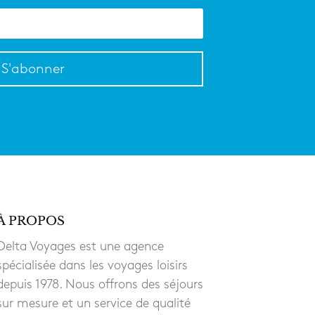
S'abonner
À PROPOS
Delta Voyages est une agence
spécialisée dans les voyages loisirs
depuis 1978. Nous offrons des séjours
sur mesure et un service de qualité