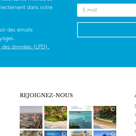
directement dans votre
oir des emails
yages.
on des données (LPD).
REJOIGNEZ-NOUS