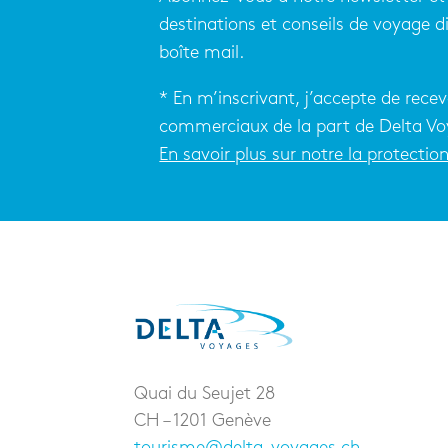
destinations et conseils de voyage 
boîte mail.
* En m’inscrivant, j’accepte de recev
commerciaux de la part de Delta Vo
En savoir plus sur notre la protecti
Quai du Seujet 28
CH – 1201 Genève
tourisme@delta-voyages.ch