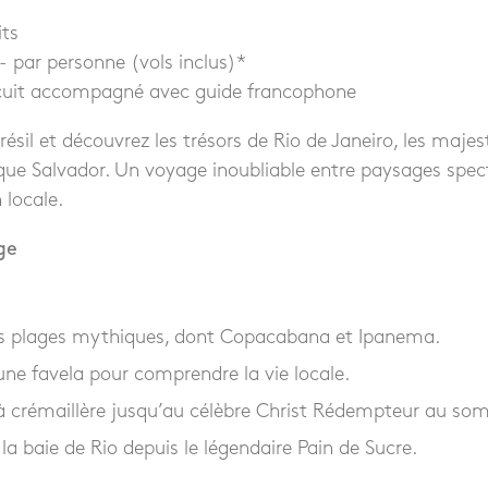
its
 par personne (vols inclus)*
cuit accompagné avec guide francophone
ésil et découvrez les trésors de Rio de Janeiro, les maje
ique Salvador. Un voyage inoubliable entre paysages spect
 locale.
ge
les plages mythiques, dont Copacabana et Ipanema.
une favela pour comprendre la vie locale.
 à crémaillère jusqu’au célèbre Christ Rédempteur au s
la baie de Rio depuis le légendaire Pain de Sucre.