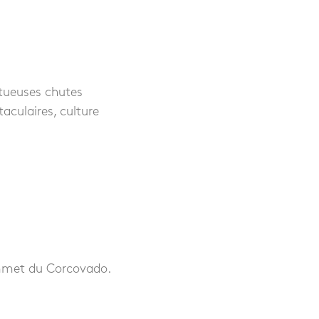
stueuses chutes
aculaires, culture
ommet du Corcovado.