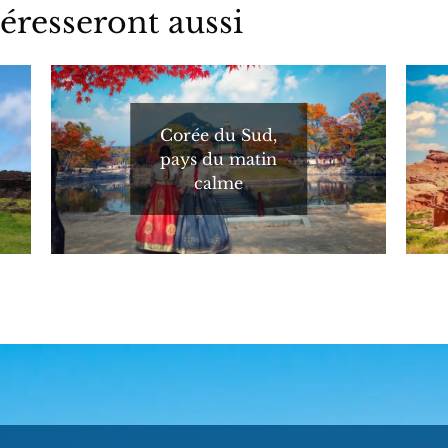
éresseront aussi
Corée du Sud,
pays du matin
calme