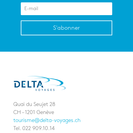
S'abonner
Quai du Seujet 28
CH – 1201 Genève
tourisme@delta-voyages.ch
Tel. 022 909.10.14