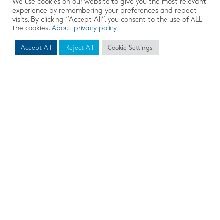
We use cookies on our website to give you the most relevant
experience by remembering your preferences and repeat
visits. By clicking “Accept All”, you consent to the use of ALL
the cookies.
About privacy policy
Accept All
Reject All
Cookie Settings
À PROPOS
Delta Voyages est une agence spécialisée
dans les voyages loisirs depuis 1978. Nous
offrons des séjours sur mesure et un service
de qualité reconnu, pour des expériences de
voyage uniques à travers le monde.