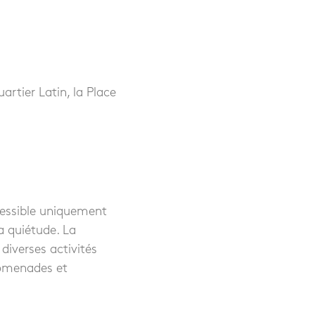
artier Latin, la Place
cessible uniquement
a quiétude. La
iverses activités
romenades et