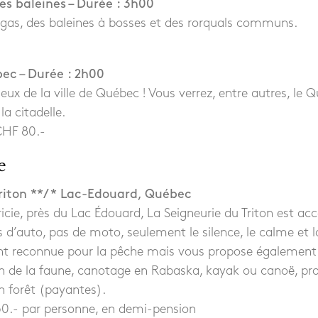
es baleines – Durée : 3h00
ugas, des baleines à bosses et des rorquals communs.
bec – Durée : 2h00
eux de la ville de Québec ! Vous verrez, entre autres, le Qu
la citadelle.
CHF 80.-
e
Triton **/ * Lac-Edouard, Québec
cie, près du Lac Édouard, La Seigneurie du Triton est ac
 d’auto, pas de moto, seulement le silence, le calme et l
nt reconnue pour la pêche mais vous propose également d
ion de la faune, canotage en Rabaska, kayak ou canoë, p
n forêt (payantes).
.- par personne, en demi-pension