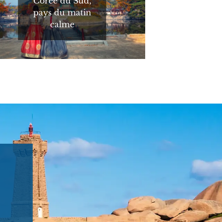
Corée du Sud,
pays du matin
calme