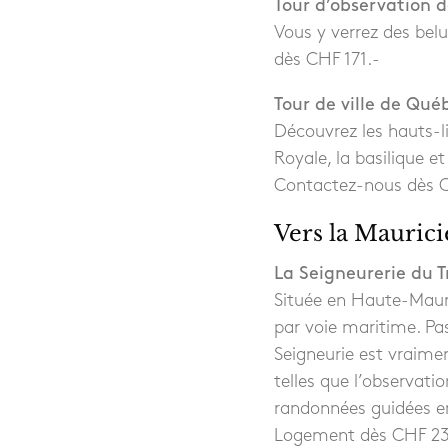
Tour d’observation d
Vous y verrez des bel
dès CHF 171.-
Tour de ville de Qué
Découvrez les hauts-li
Royale, la basilique et 
Contactez-nous dès 
Vers la Maurici
La Seigneurerie du 
Située en Haute-Mauri
par voie maritime. Pas
Seigneurie est vraime
telles que l’observat
randonnées guidées e
Logement dès CHF 230