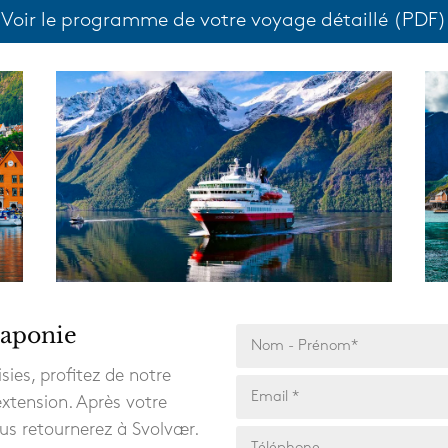
Voir le programme de votre voyage détaillé (PDF)
Laponie
sies, profitez de notre
’extension. Après votre
us retournerez à Svolvær.