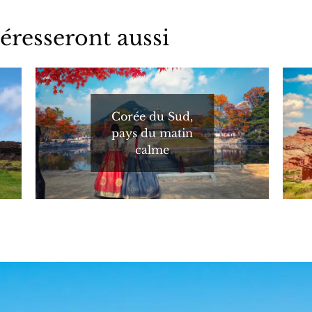
éresseront aussi
Corée du Sud,
pays du matin
calme