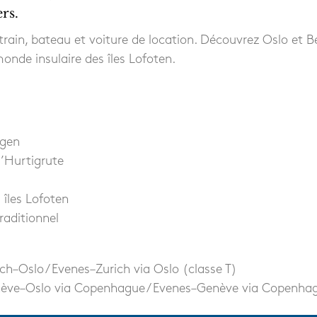
rs.
rain, bateau et voiture de location. Découvrez Oslo et Be
onde insulaire des îles Lofoten.
rgen
l’Hurtigrute
îles Lofoten
raditionnel
ich–Oslo / Evenes–Zurich via Oslo (classe T)
enève–Oslo via Copenhague / Evenes–Genève via Copenhag