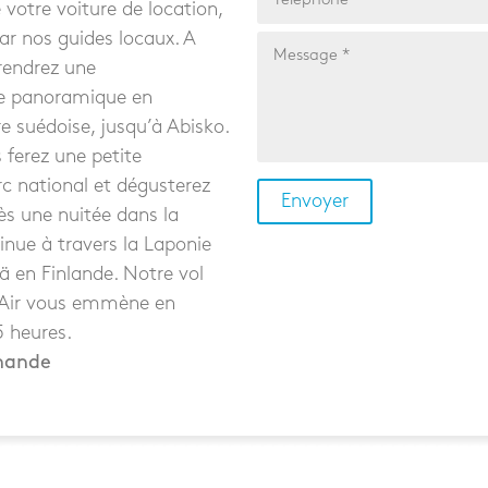
e votre voiture de location,
par nos guides locaux. A
rendrez une
te panoramique en
re suédoise, jusqu’à Abisko.
s ferez une petite
c national et dégusterez
rès une nuitée dans la
inue à travers la Laponie
lä en Finlande. Notre vol
s Air vous emmène en
5 heures.
mande