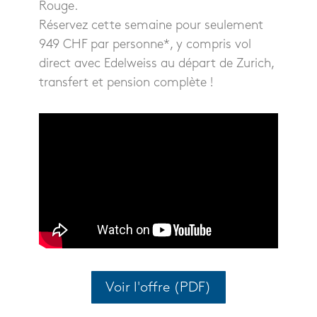
Rouge.
Réservez cette semaine pour seulement
949 CHF par personne*, y compris vol
direct avec Edelweiss au départ de Zurich,
transfert et pension complète !
Voir l'offre (PDF)