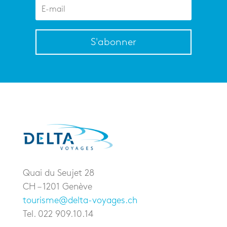
S'abonner
Quai du Seujet 28
CH – 1201 Genève
tourisme@delta-voyages.ch
Tel. 022 909.10.14