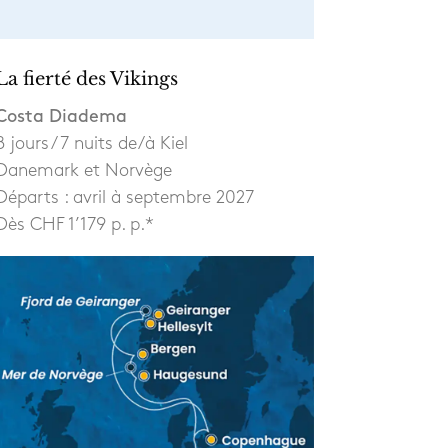
La fierté des Vikings
Costa Diadema
8 jours / 7 nuits de/à Kiel
Danemark et Norvège
Départs : avril à septembre 2027
Dès CHF 1’179 p. p.*