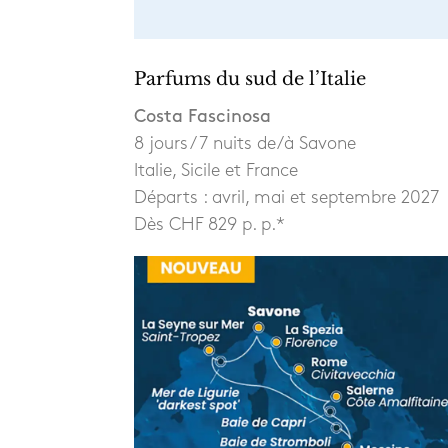
Parfums du sud de l’Italie
Costa Fascinosa
8 jours / 7 nuits de/à Savone
Italie, Sicile et France
Départs : avril, mai et septembre 2027
Dès CHF 829 p. p.*