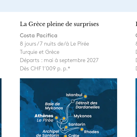
La Grèce pleine de surprises
Costa Pacifica
8 jours / 7 nuits de/à Le Pirée
Turquie et Grèce
Départs : mai à septembre 2027
Dès CHF 1’009 p. p.*