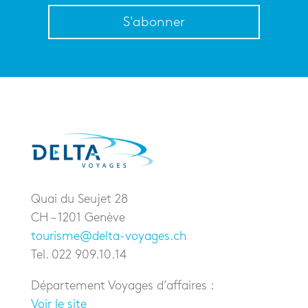
S'abonner
Quai du Seujet 28
CH – 1201 Genève
tourisme@delta-voyages.ch
Tel. 022 909.10.14
Département Voyages d’affaires :
Voir le site