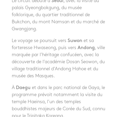
Le circuit débute à
Séoul
, avec la visite du
palais Gyeongbokgung, du musée
folklorique, du quartier traditionnel de
Bukchon, du mont Namsan et du marché de
Gwangjang.
Le voyage se poursuit vers
Suwon
et sa
forteresse Hwaseong, puis vers
Andong
, ville
marquée par l’héritage confucéen, avec la
découverte de l’académie Dosan Seowon, du
village traditionnel d’Andong Hahoe et du
musée des Masques.
À
Daegu
et dans le parc national de Gaya, le
programme prévoit notamment la visite du
temple Haeinsa, l’un des temples
bouddhistes majeurs de Corée du Sud, connu
pour le Tripitaka Koreana.