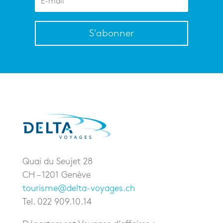
S'abonner
Quai du Seujet 28
CH – 1201 Genève
tourisme@delta-voyages.ch
Tel. 022 909.10.14