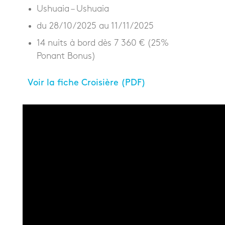
Ushuaia – Ushuaia
du 28/10/2025 au 11/11/2025
14 nuits à bord dès 7 360 € (25%
Ponant Bonus)
Voir la fiche Croisière (PDF)