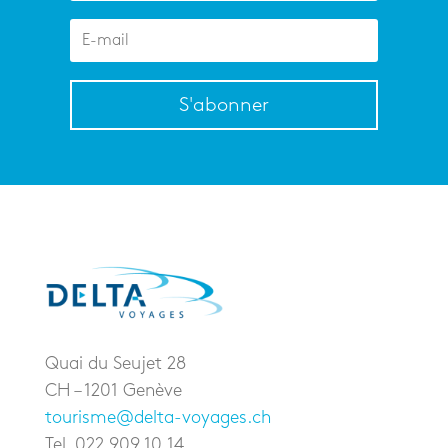
S'abonner
Quai du Seujet 28
CH – 1201 Genève
tourisme@delta-voyages.ch
Tel. 022 909.10.14