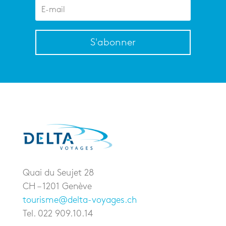
S'abonner
Quai du Seujet 28
CH – 1201 Genève
tourisme@delta-voyages.ch
Tel. 022 909.10.14